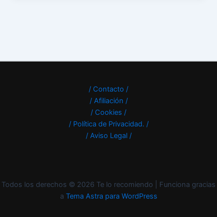
/ Contacto /
/ Afiliación /
/ Cookies /
/ Política de Privacidad. /
/ Aviso Legal /
Todos los derechos © 2026 Te lo recomiendo | Funciona gracias
a
Tema Astra para WordPress