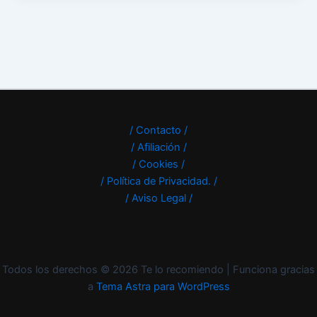
/ Contacto /
/ Afiliación /
/ Cookies /
/ Política de Privacidad. /
/ Aviso Legal /
Todos los derechos © 2026 Te lo recomiendo | Funciona gracias
a
Tema Astra para WordPress